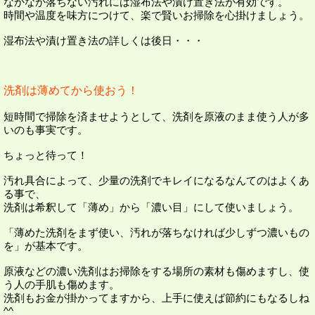
なかなか落ちない汚れには湿布法や漬け置き法が有効です。
時間や温度を味方につけて、楽で賢いお掃除を心掛けましょう。
湿布法や漬け置き法の詳しくは後日・・・
洗剤は薄めてから使おう！
短時間で掃除を済ませようとして、洗剤を原液のまま使う人が多
いのも事実です。
ちょっと待って！
汚れ具合によって、少量の洗剤でキレイになるなんてのはよくあ
る事で、
洗剤は希釈して「薄め」から「濃い目」にして使いましょう。
「薄めた洗剤をまず使い、汚れが落ちなければ少しずつ濃いもの
を」が基本です。
原液などの濃い洗剤はお掃除をする場所の素材も傷めますし、使
う人の手肌も傷めます。
洗剤もお金が掛かってますから、上手に使えば節約にもなるしね
^^