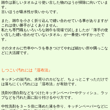
雑巾は新しいタオルより使い古した物のはうが掃除に向いていま
す。
古いほうが吸水性が良いからです。
また、雑巾を小さく折り込んで縫い合わせている事がありますが
これは使い勝手がよくありません。
私たち専門職もいろいろな雑巾を現場で試しましたが「薄手の使
い古した縫い合わせていないタオル」が一番使いやすかったで
す。
そのタオルに竹串やヘラを巻きつけてやれば細かい所や隅っこな
どに大活躍です。
しつこい汚れには『湿布法』
キッチンの油汚れ、水周りのカビなど、ちょっとこすっただけで
は落ちにくい汚れには「湿布法」が有効です。
洗剤や漂白剤などをつけたキッチンペーパーやテッィシュ、ラッ
プなどを汚れた面に貼り付けるやり方です。
中性洗剤を３～５倍に薄めた液を作り、キッチンペーパーなどに