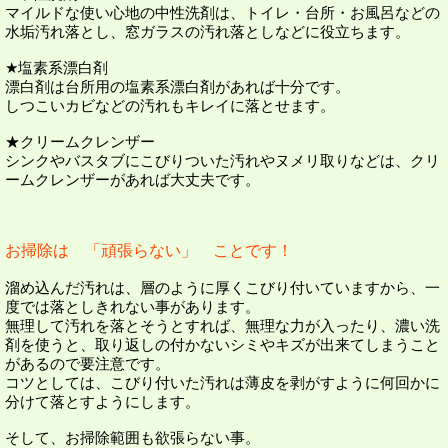
マイルドな使い心地の中性洗剤は、トイレ・台所・お風呂などの
水垢汚れ落とし、窓ガラスの汚れ落としなどに役立ちます。
★塩素系漂白剤
漂白剤は台所用の塩素系漂白剤があれば十分です。
しつこいカビなどの汚れもキレイに落とせます。
★クリームクレンザー
シンクやバスタブにこびりついた汚れやヌメリ取りなどは、クリ
ームクレンザーがあれば大丈夫です。
お掃除は 「頑張らない」 ことです！
溜め込んだ汚れは、層のように厚くこびり付いていますから、一
度では落としきれない事があります。
無理して汚れを落とそうとすれば、無理な力が入ったり、濃い洗
剤を使うと、取り返しの付かないシミやキズが出来てしまうこと
があるので要注意です。
コツとしては、こびり付いた汚れは薄皮を剥がすように何回かに
分けて落とすようにします。
そして、お掃除範囲も欲張らない事。