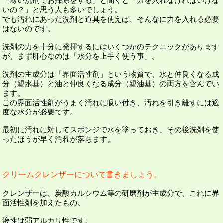
「薄い洗剤でお掃除をする」と聞くと「力を入れなければいけな
いの？」と思う人も多いでしょう。
でも汚れにあった洗剤と道具を使えば、そんなに力を入れる必要
はないのです。
洗剤の力を十分に発揮するにはいくつかのテクニックがあります
が、まず肝心なのは「水分を上手く使う事」。
洗剤の主成分は「界面活性剤」という物質で、水と仲良くなる成
分（親水基）と油と仲良くなる成分（親油基）の両方を含んでい
ます。
この界面活性剤がうまく汚れに吸い付き、汚れを引き離すには適
度な水分が必要です。
最初に汚れに対してスポンジで水を塗っておき、その後洗剤を使
ったほうが早く汚れが落ちます。
クリームクレンザーについて書きましょう。
クレンザーは、炭酸カルシウム等の研磨剤が主成分で、これに界
面活性剤を加えたもの。
液性は弱アルカリ性です。