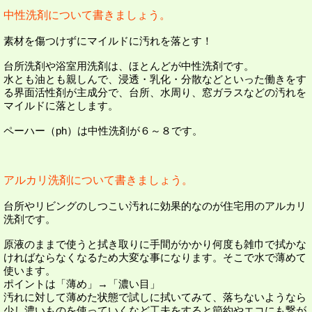
中性洗剤について書きましょう。
素材を傷つけずにマイルドに汚れを落とす！
台所洗剤や浴室用洗剤は、ほとんどが中性洗剤です。
水とも油とも親しんで、浸透・乳化・分散などといった働きをす
る界面活性剤が主成分で、台所、水周り、窓ガラスなどの汚れを
マイルドに落とします。
ペーハー（ph）は中性洗剤が６～８です。
アルカリ洗剤について書きましょう。
台所やリビングのしつこい汚れに効果的なのが住宅用のアルカリ
洗剤です。
原液のままで使うと拭き取りに手間がかかり何度も雑巾で拭かな
ければならなくなるため大変な事になります。そこで水で薄めて
使います。
ポイントは「薄め」→「濃い目」
汚れに対して薄めた状態で試しに拭いてみて、落ちないようなら
少し濃いものを使っていくなど工夫をすると節約やエコにも繋が