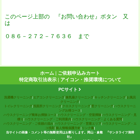
このページ上部の 『お問い合わせ』ボタン 又
は
０８６－２７２－７６３６ まで
ホーム
|
ご依頼申込みカート
特定商取引法表示
|
アイコン・推奨環境について
PCサイト
洗濯機クリーニング
|
エアコンクリーニング
|
換気扇クリーニング
|
キッチンクリーニング
|
お風呂
クリーニング
|
トイレクリーニング
|
洗面所クリーニング
|
クロスクリーニング
|
窓クリーニング
|
ハウスクリーニ
ングお得コース
|
ハウスクリーニング簡単お掃除コース
|
ハウスクリーニング・空室掃除
|
ハウスクリーニング・見
積り
|
ハウスクリーニング・ご利用案内
|
ハウスクリーニング・よくある質問
|
ハウスクリーニング・ご依頼の流れ
|
ハウスクリーニング・営業エリア
|
ハウスクリーニング・エ
コ洗剤
|
個人情報保護方針
|
リンク集
|
当サイトの画像・コメント等の無断使用はお断りします。岡山・倉敷 『サンタライフ清掃
社』